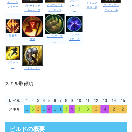
ブラッド
ストーム
ドミニク
インフィニテ
ガーディアン
サースタ
プレートスチ
レイザー
リガード
ィ・エッジ
エンジェル
ー
ールキャップ
ニンバス
征服者
ボーンアーマ
凱旋
クローク
ー
フラッシ
ュ
イグゾースト
スキル取得順
レベル
1
2
3
4
5
6
7
8
9
10
11
12
13
14
15
スキル
1
3
2
1
4
1
1
3
4
3
3
2
4
2
2
ビルドの概要