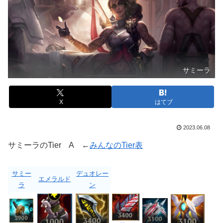
サミーラ
X
はてブ
2023.06.08
サミーラのTier A ←
みんなのTier表
サミー
デュオレー
エメラルド
ラ
ン