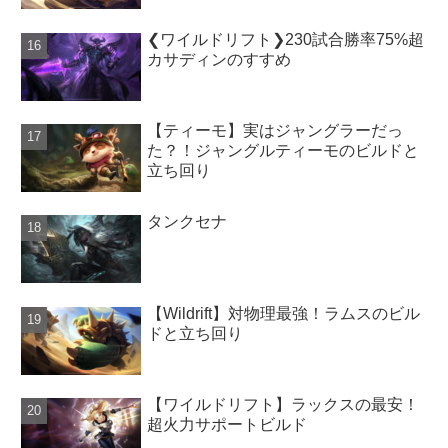
❮ワイルドリフト❯230試合勝率75%超
カサディンのすすめ
【ティーモ】実はジャングラーだっ
た？！ジャングルティーモのビルドと
立ち回り
タンクセナ
【Wildrift】対物理最強！ラムスのビル
ドと立ち回り
【ワイルドリフト】ラックスの最安！
超火力サポートビルド