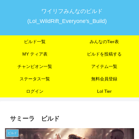
ワイリフみんなのビルド
(Lol_WildRift_Everyone's_Build)
ビルド一覧
みんなのTier表
MY ティア表
ビルドを投稿する
チャンピオン一覧
アイテム一覧
ステータス一覧
無料会員登録
ログイン
Lol Tier
サミーラ ビルド
ビルド