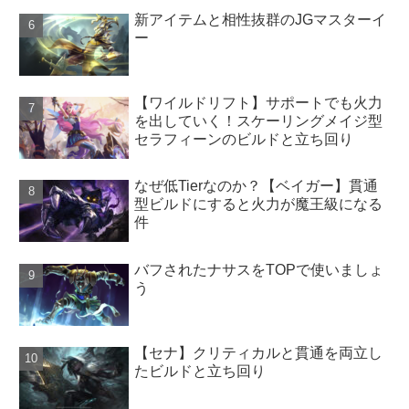
新アイテムと相性抜群のJGマスターイ
ー
【ワイルドリフト】サポートでも火力
を出していく！スケーリングメイジ型
セラフィーンのビルドと立ち回り
なぜ低Tierなのか？【ベイガー】貫通
型ビルドにすると火力が魔王級になる
件
バフされたナサスをTOPで使いましょ
う
【セナ】クリティカルと貫通を両立し
たビルドと立ち回り