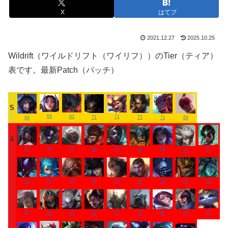
X
はてブ
2021.12.27
2025.10.25
Wildrift（ワイルドリフト（ワイリフ））のTier（ティア）
表です。最新Patch（パッチ）
S
64
71
63
71
71
64
71
69
A
55
55
58
54
54
60
61
56
60
61
61
54
55
55
59
58
60
54
61
61
57
55
60
60
54
60
57