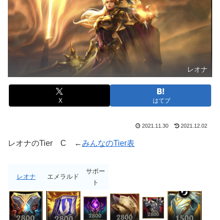
レオナ
X
はてブ
2021.11.30
2021.12.02
レオナのTier C ←
みんなのTier表
サポー
レオナ
エメラルド
ト