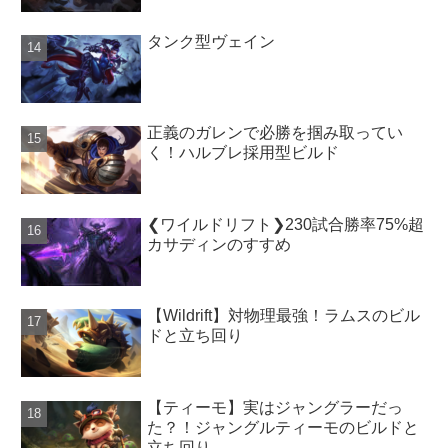
タンク型ヴェイン
正義のガレンで必勝を掴み取ってい
く！ハルブレ採用型ビルド
❮ワイルドリフト❯230試合勝率75%超
カサディンのすすめ
【Wildrift】対物理最強！ラムスのビル
ドと立ち回り
【ティーモ】実はジャングラーだっ
た？！ジャングルティーモのビルドと
立ち回り