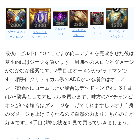
ソーン
アビサル
デッドマン
ガーゴイルエ
ジークコンバ
ランデュイ
メイル
マスク
プレート
ンチャント
ージェンス
ン・オーメン
最後にビルドについてですが靴エンチャを完成させた後は
基本的にはジークを買います。周囲へのスロウとダメージ
がなかなか優秀です。2手目はオーメンかデッドマンで
す。相手にクリティカル系のADCがいる場合はオーメ
ン、積極的にロームしたい場合はデッドマンです。3手目
はAP防具としてアビサルを買います。味方にAPチャンピ
オンがいる場合はダメージを上げてくれますしレオナ自身
のダメージも上げてくれるので自然の力よりこちらの方が
好きです。4手目以降は状況を見て買っていきましょう。