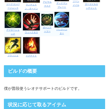
ソーン
アビサル
デッドマン
ガーゴイルエ
ジークコンバ
ランデュイ
メイル
マスク
プレート
ンチャント
ージェンス
ン・オーメン
ボーンア
バックハン
アフターショ
ーマー
ウィークネス
ター
ック
フラッシュ
イグナイト
ビルドの概要
僕が普段使うレオナサポートのビルドです。
状況に応じて取るアイテム