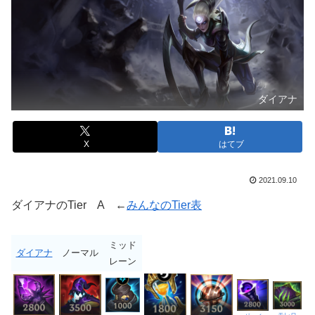
ダイアナ
X
はてブ
2021.09.10
ダイアナのTier A ←
みんなのTier表
ミッド
ダイアナ
ノーマル
レーン