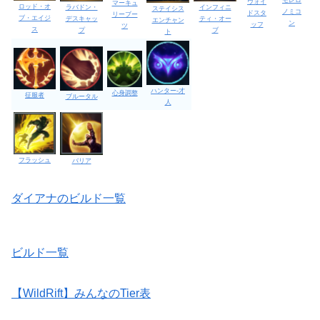
モレロ
ヴォイ
マーキュ
ロッド・オ
インフィニ
ラバドン・
ステイシス
ノミコ
ドスタ
リーブー
ブ・エイジ
ティ・オー
デスキャッ
エンチャン
ン
ッフ
ツ
ス
ブ
プ
ト
ハンター-才
心身調整
征服者
ブルータル
人
フラッシュ
バリア
ダイアナのビルド一覧
ビルド一覧
【WildRift】みんなのTier表