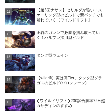
【第3回ナサス】セリルダが強い！ス
ケーリング型のビルドで新パッチでも
暴れていく【ワイルドリフト】
正義のガレンで必勝を掴み取ってい
く！ハルブレ採用型ビルド
タンク型ヴェイン
【wildrift】実は高Tier、タンク型グラ
ガスのビルド(バロンレーン)
❮ワイルドリフト❯230試合勝率75%超
カサディンのすすめ