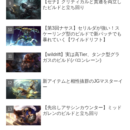
【セナ】クリティカルと貫通を両立し
たビルドと立ち回り
【第3回ナサス】セリルダが強い！ス
ケーリング型のビルドで新パッチでも
暴れていく【ワイルドリフト】
【wildrift】実は高Tier、タンク型グラ
ガスのビルド(バロンレーン)
新アイテムと相性抜群のJGマスターイ
ー
【先出しアサシンカウンター】ミッド
ガレンのビルドと立ち回り