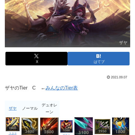
ザヤ
X
はてブ
2021.09.07
ザヤのTier C ←
みんなのTier表
デュオレ
ザヤ
ノーマル
ーン
スタテ