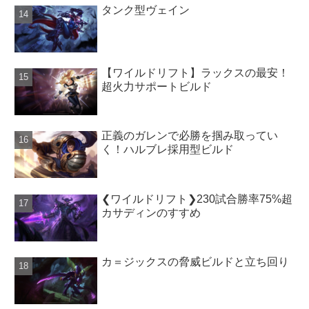
タンク型ヴェイン
【ワイルドリフト】ラックスの最安！
超火力サポートビルド
正義のガレンで必勝を掴み取ってい
く！ハルブレ採用型ビルド
❮ワイルドリフト❯230試合勝率75%超
カサディンのすすめ
カ＝ジックスの脅威ビルドと立ち回り