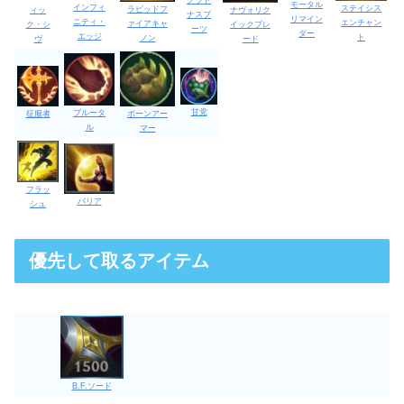
グラト
モータル
インフィ
ステイシス
ラピッドフ
ィッ
ナヴォリク
ナスブ
リマイン
ニティ・
エンチャン
ァイアキャ
ク・シ
イックブレ
ーツ
ダー
エッジ
ト
ノン
ヴ
ード
甘党
ブルータ
征服者
ボーンアー
ル
マー
フラッ
バリア
シュ
優先して取るアイテム
B.F.ソード